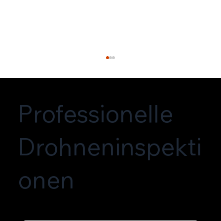
Professionelle
Drohneninspekti
onen
Drohnenvermessung mit
Photogrammetrie: Orthofoto, 3D Modell
und präzise Bestandsdaten