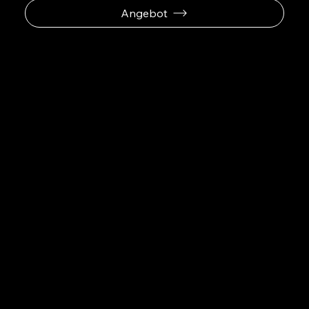
Angebot
SaarDrones
Navigation
Home
Drohneninspektion
Drohnen-Blog
Drohnenführerschein
Kontakt